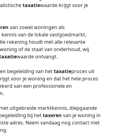
ealistische
taxatie
waarde krijgt voor je
eren
van zowel woningen als
 kennis van de lokale vastgoedmarkt,
ie rekening houdt met alle relevante
e woning of de staat van onderhoud, wij
taxatie
waarde ontvangt.
en begeleiding van het
taxatie
proces uit
rijgt voor je woning en dat het hele proces
ekerd van een professionele en
n.
met uitgebreide marktkennis, diepgaande
egeleiding bij het
taxeren
van je woning in
uiste adres. Neem vandaag nog contact met
ng.