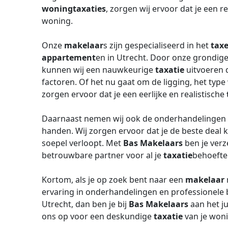
woningtaxaties
, zorgen wij ervoor dat je een r
woning.
Onze
makelaar
s zijn gespecialiseerd in het
tax
appartement
en in Utrecht. Door onze grondige
kunnen wij een nauwkeurige
taxatie
uitvoeren d
factoren. Of het nu gaat om de ligging, het typ
zorgen ervoor dat je een eerlijke en realistische
Daarnaast nemen wij ook de onderhandelingen 
handen. Wij zorgen ervoor dat je de beste deal k
soepel verloopt. Met
Bas Makelaars
ben je verz
betrouwbare partner voor al je
taxatie
behoefte
Kortom, als je op zoek bent naar een
makelaar
ervaring in onderhandelingen en professionele b
Utrecht, dan ben je bij
Bas Makelaars
aan het j
ons op voor een deskundige
taxatie
van je woni